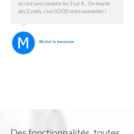
Sylvie
Félicitations pour ce super 4/4! Ton expertise
et c’est sans compter les 3 sur 4 .. On touche
ne cesse de m'impressionner
des 2 cotés, c’est GOOD votre newsletter !
Encore une fois, un grand merci pour le travail
exceptionnel que tu fais. J'attends avec
impatience la suite!
Michel le kenoman
Biens à toi
Karine
Des fonctionnalités, toutes