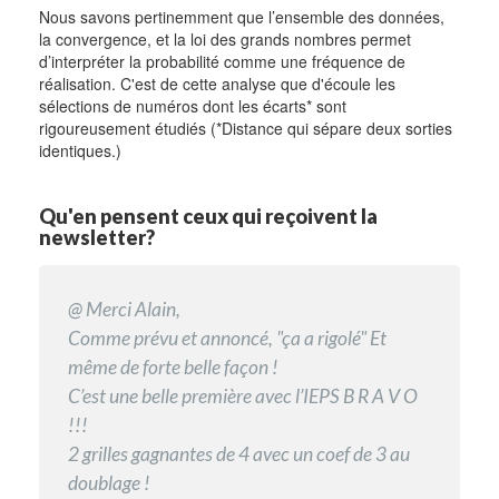
Nous savons pertinemment que l’ensemble des données,
la convergence, et la loi des grands nombres permet
d’interpréter la probabilité comme une fréquence de
réalisation. C'est de cette analyse que d'écoule les
sélections de numéros dont les écarts* sont
rigoureusement étudiés (*Distance qui sépare deux sorties
identiques.)
Qu'en pensent ceux qui reçoivent la
newsletter?
@ Bonjour Alain,
@ Merci Alain,
@ je suis très très satisfaite de vos tuyaux
@ Bonjour chers tous, Merci pour cet article et
@ Merci beaucoup pour ces infos précieuses.
Je voulais prendre un moment pour te féliciter
Comme prévu et annoncé, "ça a rigolé" Et
keno... C’est net clair et précis. Le contenu des
pour tout le travail que vous faites.
Cordialement.
sincèrement pour la qualité de tes pronostics.
même de forte belle façon !
messages est bien présenté, je veux continuer
Ta clarté, ta précision et l'efficacité de tes
C’est une belle première avec l’IEPS B R A V O
et je vous remercie.
analyses ne cessent de me surprendre, et je
!!!
Félix
Bernard
suis vraiment reconnaissante de recevoir
2 grilles gagnantes de 4 avec un coef de 3 au
gratuitement ces conseils.
doublage !